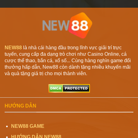
NEW88
là nhà cái hàng đầu trong lĩnh vực giải trí trực
tuyến, cung cấp đa dạng trò chơi như Casino Online, cá
cược thể thao, bắn cá, xổ số... Cùng hàng nghìn game đổi
thưởng hấp dẫn, New88 còn dành tặng nhiều khuyến mãi
và quà tặng giá trị cho mọi thành viên.
HƯỚNG DẪN
NEW88 GAME
HƯỚNG DẪN NEW88