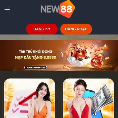
Skip
to
content
ĐĂNG KÝ
ĐĂNG NHẬP