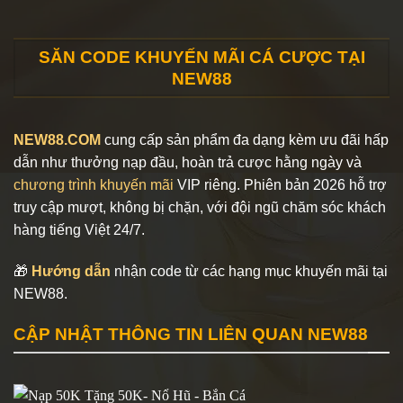
SĂN CODE KHUYẾN MÃI CÁ CƯỢC TẠI
NEW88
NEW88.COM
cung cấp sản phẩm đa dạng kèm ưu đãi hấp
dẫn như thưởng nạp đầu, hoàn trả cược hằng ngày và
chương trình khuyến mãi
VIP riêng. Phiên bản 2026 hỗ trợ
truy cập mượt, không bị chặn, với đội ngũ chăm sóc khách
hàng tiếng Việt 24/7.
🎁
Hướng dẫn
nhận code từ các hạng mục khuyến mãi tại
NEW88.
CẬP NHẬT THÔNG TIN LIÊN QUAN NEW88