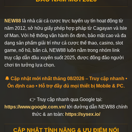
NEW88
là nhà cái cá cược trực tuyến uy tín hoạt động từ
năm 2012, sở hữu giấy phép hợp pháp từ Cagayan và Isle
of Man. Với hệ thống vận hành ổn định, bảo mật cao và đa
dạng sản phẩm giải trí như cá cược thể thao, casino, slot
game, nổ hũ, bắn cá, NEW88 luôn nằm trong nhóm link
truy cập dẫn đầu xuyên suốt 2025, được đông đảo người
chơi tin tưởng lựa chọn.
🔔 Cập nhật mới nhất tháng 08/2026 – Truy cập nhanh •
Ổn định cao • Hỗ trợ đầy đủ mọi thiết bị Mobile & PC.
👉 Truy cập nhanh qua Google tại:
https://www.google.com.vn/
tới đường dẫn NEW88 chính
thức & an toàn:
https://sysex.io/
CẬP NHẬT TÍNH NĂNG & ƯU ĐIỂM NỔI